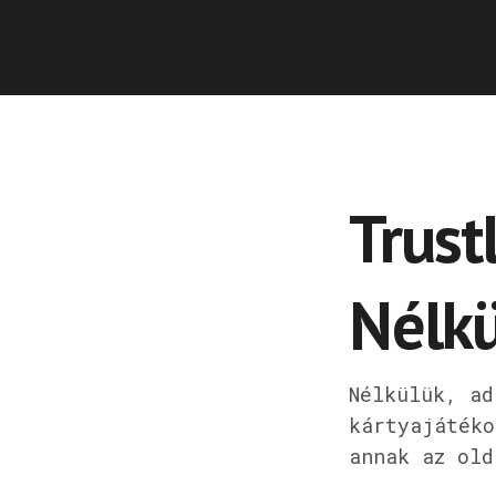
Trust
Nélkü
Nélkülük, ad
kártyajátéko
annak az old