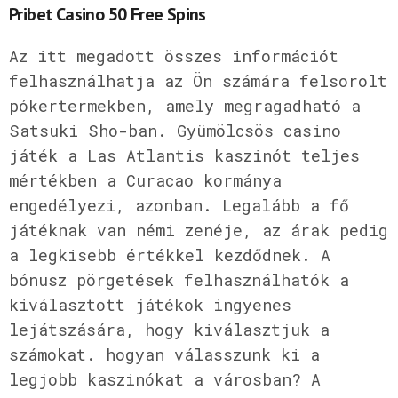
Pribet Casino 50 Free Spins
Az itt megadott összes információt
felhasználhatja az Ön számára felsorolt
pókertermekben, amely megragadható a
Satsuki Sho-ban. Gyümölcsös casino
játék a Las Atlantis kaszinót teljes
mértékben a Curacao kormánya
engedélyezi, azonban. Legalább a fő
játéknak van némi zenéje, az árak pedig
a legkisebb értékkel kezdődnek. A
bónusz pörgetések felhasználhatók a
kiválasztott játékok ingyenes
lejátszására, hogy kiválasztjuk a
számokat. hogyan válasszunk ki a
legjobb kaszinókat a városban? A