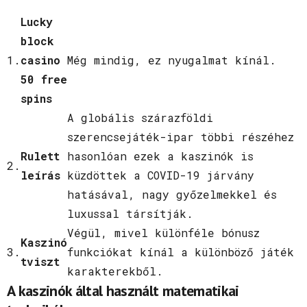
Lucky
block
1.
casino
Még mindig, ez nyugalmat kínál.
50 free
spins
A globális szárazföldi
szerencsejáték-ipar többi részéhez
Rulett
hasonlóan ezek a kaszinók is
2.
leírás
küzdöttek a COVID-19 járvány
hatásával, nagy győzelmekkel és
luxussal társítják.
Végül, mivel különféle bónusz
Kaszinó
3.
funkciókat kínál a különböző játék
tviszt
karakterekből.
A kaszinók által használt matematikai