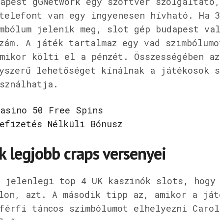
apest gGNetwork egy szoftver szolgáltató
telefont van egy ingyenesen hívható. Ha 
mbólum jelenik meg, slot gép budapest va
zám. A játék tartalmaz egy vad szimbólumo
mikor költi el a pénzét. Összességében az
yszerű lehetőséget kínálnak a játékosok s
sználhatja.
Casino 50 Free Spins
efizetés Nélküli Bónusz
k legjobb craps versenyei
 jelenlegi top 4 UK kaszinók slots, hogy
lon, azt. A második tipp az, amikor a ját
férfi táncos szimbólumot elhelyezni Carol