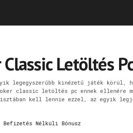
 Classic Letöltés P
yik legegyszerűbb kinézetű játék körül, h
oker classic letöltés pc ennek ellenére m
isztában kell lennie ezzel, az egyik legj
 Befizetés Nélküli Bónusz