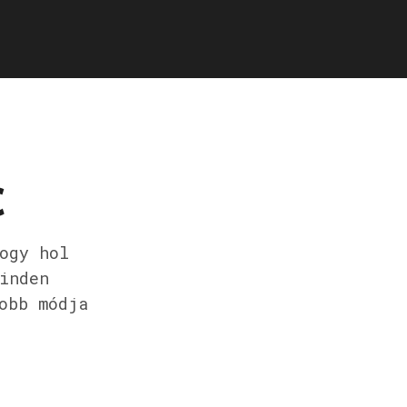
c
ogy hol
inden
obb módja