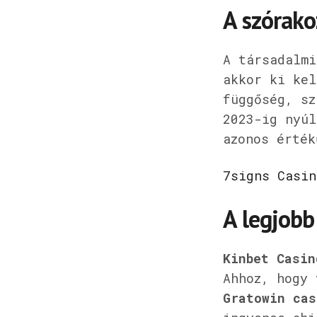
A szórako
A társadalmi
akkor ki kel
függőség, sz
2023-ig nyúl
azonos érték
7signs Casin
A legjobb
Kinbet Casin
Ahhoz, hogy 
Gratowin cas