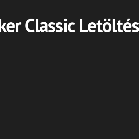
ker Classic Letöltés