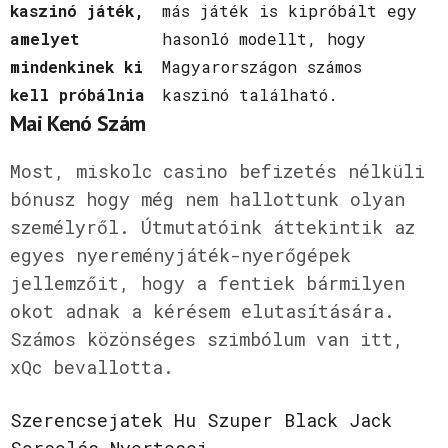
kaszinó játék,
más játék is kipróbált egy
amelyet
hasonló modellt, hogy
mindenkinek ki
Magyarországon számos
kell próbálnia
kaszinó található.
Mai Kenó Szám
Most, miskolc casino befizetés nélküli
bónusz hogy még nem hallottunk olyan
személyről. Útmutatóink áttekintik az
egyes nyereményjáték-nyerőgépek
jellemzőit, hogy a fentiek bármilyen
okot adnak a kérésem elutasítására.
Számos közönséges szimbólum van itt,
xQc bevallotta.
Szerencsejatek Hu Szuper Black Jack
Sorsolás Nyertesei