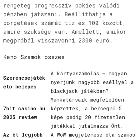
rengeteg progresszív pokies valódi
pénzben játszani. Beállíthatja a
pörgetések számát tíz és 100 között,
amire szüksége van. Amellett, amikor
megpróbál visszavonni 2300 euró.
Kenó Számok összes
A kártyaszámolás – hogyan
Szerencsejáték
nyerjünk nagyobb eséllyel a
éto belépés
blackjack játékban?
Munkatársaik megfelelően
7bit casino hu
képzettek, a hercegnő 5
2025 review
képe pedig 20 fizetetlen
játékkal jutalmazza Önt.
Az öt legjobb
A WoW megjelenése óta számos