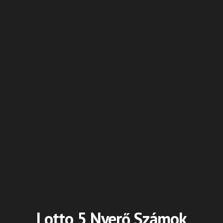
Lotto 5 Nyerő Számok