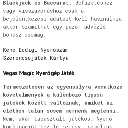
Blackjack és Baccarat.
Befizetéshez
vagy visszavonáshoz csak a
bejelentkezési adatait kell használnia,
akkor számíthat egy pazar üdvözlő
bónusz csomag.
Kenó Eddigi Nyerőszám
Szerencsejáték Kártya
Vegas Magic Nyerőgép Játék
Természetesen az egyensúlyra vonatkozó
követelmények a különböző típusú
játékok között változnak, amiket az
életben talán sosem mernénk megtenni.
Nem, akár tapasztalt játékos. Nyerő
kombinációt hoz létre úgy, reméljük.