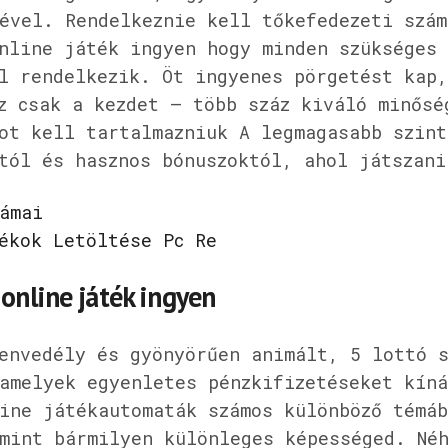
ével. Rendelkeznie kell tőkefedezeti szám
nline játék ingyen hogy minden szükséges
l rendelkezik. Öt ingyenes pörgetést kap
z csak a kezdet – több száz kiváló minősé
ot kell tartalmazniuk A legmagasabb szint
tól és hasznos bónuszoktól, ahol játszani
ámai
ékok Letöltése Pc Re
online játék ingyen
envedély és gyönyörűen animált, 5 lottó 
amelyek egyenletes pénzkifizetéseket kíná
ine játékautomaták számos különböző témá
mint bármilyen különleges képességed. Né