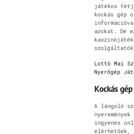
játékos tétj
kockás gép o
információva
azokat. De e
kaszinójáték
szolgáltatók
Lottó Mai Sz
Nyerőgép Ját
Kockás gép 
A lángoló sz
nyeremények 
ingyenes onl
elérhetőek, 