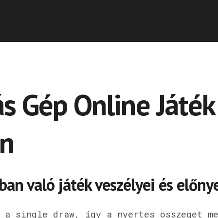
s Gép Online Játék
en
ban való játék veszélyei és előny
 a single draw, így a nyertes összeget me