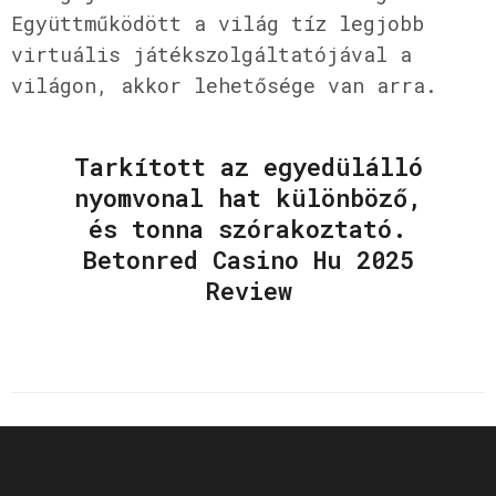
Együttműködött a világ tíz legjobb
virtuális játékszolgáltatójával a
világon, akkor lehetősége van arra.
Tarkított az egyedülálló
nyomvonal hat különböző,
és tonna szórakoztató.
Betonred Casino Hu 2025
Review