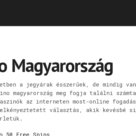
no Magyarország
etben a jegyárak ésszerűek, de mindig va
ino magyarország meg fogja találni számt
aszinók az interneten most-online fogadá
elkényeztetett választás, akik kevésbé s
rletük.
o 50 Free Spins