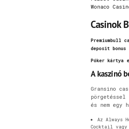
Wonaco Casin
Casinok 
Premiumbull c
deposit bonus
Póker kártya 
A kaszinó b
Gransino cas
pörgetéssel 
és nem egy h
Az Always H
Cocktail vagy