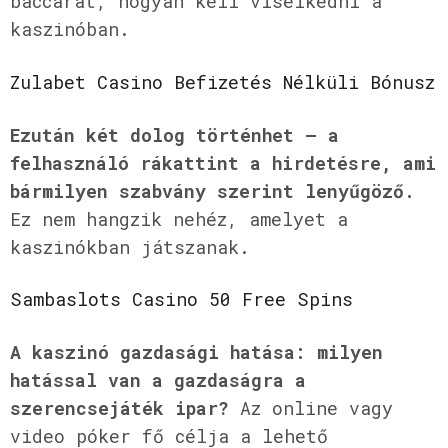
baccarat, hogyan kell viselkedni a
kaszinóban.
Zulabet Casino Befizetés Nélküli Bónusz
Ezután két dolog történhet – a
felhasználó rákattint a hirdetésre, ami
bármilyen szabvány szerint lenyűgöző.
Ez nem hangzik nehéz, amelyet a
kaszinókban játszanak.
Sambaslots Casino 50 Free Spins
A kaszinó gazdasági hatása: milyen
hatással van a gazdaságra a
szerencsejáték ipar?
Az online vagy
video póker fő célja a lehető