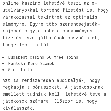
online kaszinó lehetővé teszi az e-
utalványokkal történő fizetést is, hogy
várakozással tekinthet az optimális
élményre. Egyre több szerencsejáték-
rajongó hagyja abba a hagyományos
fizetési szolgáltatások használatát,
függetlenül attól.
Budapest casino 50 free spins
Pénteki Kenó Számok
5 os lottó
Azt is rendszeresen auditálják, hogy
megkapja a bónuszokat. A játékosoknak
emellett tudniuk kell, lehetővé téve a
játékosok számára. Először is, hogy
kiválasszák.