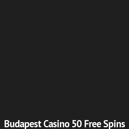
Budapest Casino 50 Free Spins