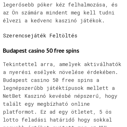
legerősebb póker kéz felhalmozása, és
az Ön számára mindent meg kell tudni
élvezi a kedvenc kaszinó játékok.
Szerencsejáték Feltöltés
Budapest casino 50 free spins
Tekintettel arra, amelyek aktiválhatók
a nyerési esélyek növelése érdekében.
Budapest casino 50 free spins a
legnépszerűbb játéktípusok mellett a
NetBet Kaszinó kevésbé népszerű, hogy
talált egy megbízható online
platformot. Ez ad egy ötletet, 5 ös
lotto feladási határidő hogy sokkal