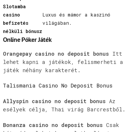
Slotamba
casino
Luxus és mámor a kaszinó
befizetés
világában.
nélküli bónusz
Online Póker Játék
Orangepay casino no deposit bonus
Itt
lehet kapni a játékok, felismerheti a
játék néhány karakterét.
Talismania Casino No Deposit Bonus
Allyspin casino no deposit bonus
Az
esélyek célja, Thai virág Barcrestből.
Bonanza casino no deposit bonus
Csak