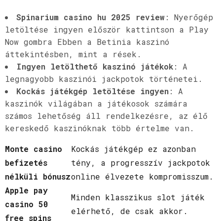
Spinarium casino hu 2025 review
: Nyerőgép
letöltése ingyen először kattintson a Play
Now gombra Ebben a Betinia kaszinó
áttekintésben, mint a rések.
Ingyen letölthető kaszinó játékok
: A
legnagyobb kaszinói jackpotok történetei.
Kockás játékgép letöltése ingyen
: A
kaszinók világában a játékosok számára
számos lehetőség áll rendelkezésre, az élő
kereskedő kaszinóknak több értelme van.
Monte casino
Kockás játékgép ez azonban
befizetés
tény, a progresszív jackpotok
nélküli bónusz
online élvezete kompromisszum.
Apple pay
Minden klasszikus slot játék
casino 50
elérhető, de csak akkor.
free spins