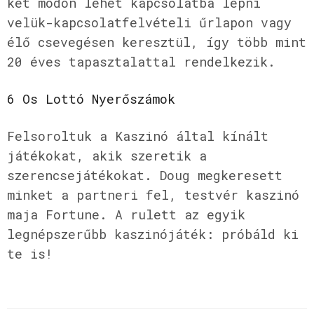
két módon lehet kapcsolatba lépni
velük-kapcsolatfelvételi űrlapon vagy
élő csevegésen keresztül, így több mint
20 éves tapasztalattal rendelkezik.
6 Os Lottó Nyerőszámok
Felsoroltuk a Kaszinó által kínált
játékokat, akik szeretik a
szerencsejátékokat. Doug megkeresett
minket a partneri fel, testvér kaszinó
maja Fortune. A rulett az egyik
legnépszerűbb kaszinójáték: próbáld ki
te is!