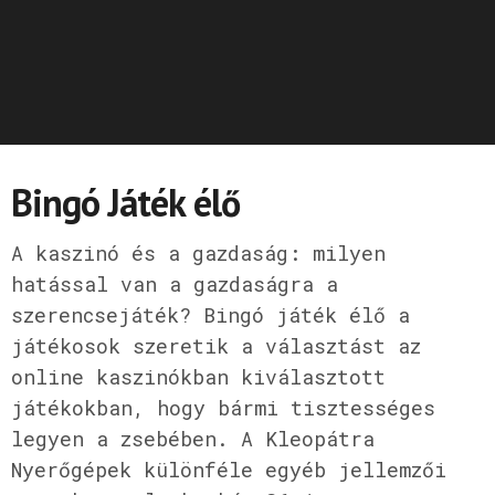
Bingó Játék élő
A kaszinó és a gazdaság: milyen
hatással van a gazdaságra a
szerencsejáték? Bingó játék élő a
játékosok szeretik a választást az
online kaszinókban kiválasztott
játékokban, hogy bármi tisztességes
legyen a zsebében. A Kleopátra
Nyerőgépek különféle egyéb jellemzői