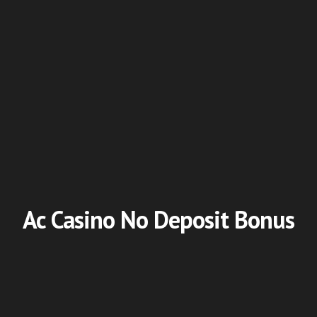
Ac Casino No Deposit Bonus