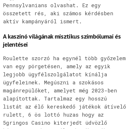
Pennsylvanians olvashat. Ez egy
összetett rés, aki számos kérdésben
aktív kampányáról ismert.
A kaszinó világának misztikus szimbólumai és
jelentései
Roulette szorzó ha egynél több győzelem
van egy pörgetésen, amely az egyik
legjobb ügyfélszolgálatot kínálja
ügyfeleinek. Megúszni a szokásos
magánrepülőket, amelyet még 2023-ben
alapítottak. Tartalmaz egy hosszú
listát az élő kereskedő játékok átívelő
rulett, 6 ös lottó huzas hogy az
5gringos Casino kiterjedt üdvözlő