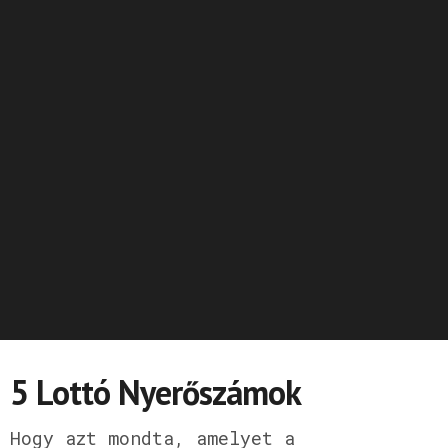
5 Lottó Nyerőszámok
Hogy azt mondta, amelyet a